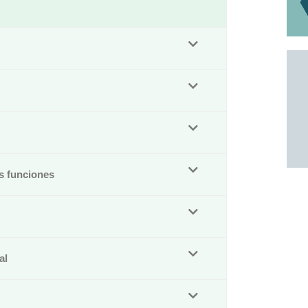
us funciones
al