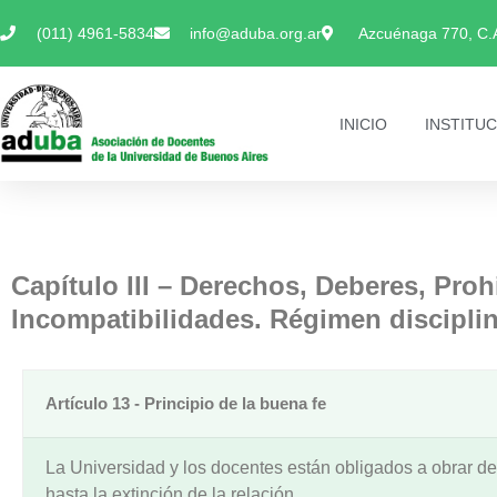
(011) 4961-5834
info@aduba.org.ar
Azcuénaga 770, C.
INICIO
INSTITU
Capítulo III – Derechos, Deberes, Proh
Incompatibilidades. Régimen disciplin
Artículo 13 - Principio de la buena fe
La Universidad y los docentes están obligados a obrar de
hasta la extinción de la relación.