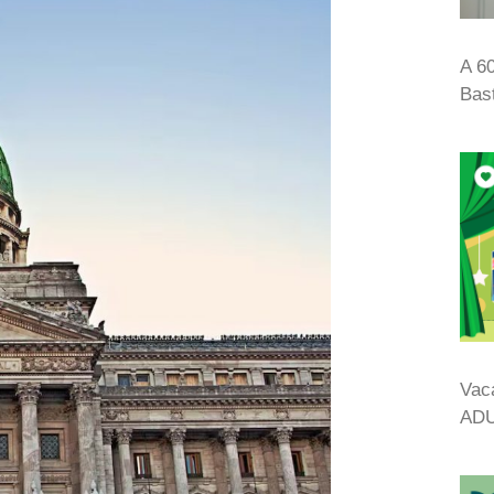
A 6
Bas
Vac
ADU