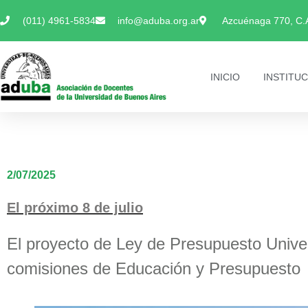
(011) 4961-5834
info@aduba.org.ar
Azcuénaga 770, C.
INICIO
INSTITU
2/07/2025
El próximo 8 de julio
El proyecto de Ley de Presupuesto Univers
comisiones de Educación y Presupuesto